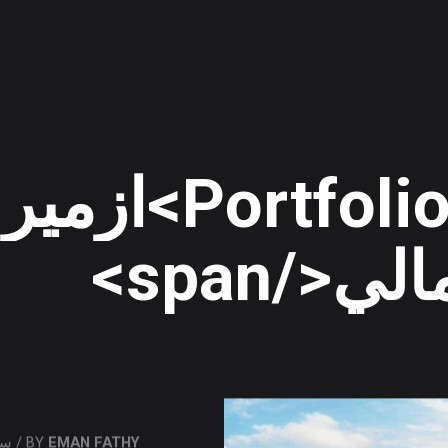
>ازميرالدا باي
</span>
EMAN FATHY
BY
/ سبتمبر