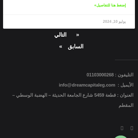
إضغط هنا للتفاصيل»
يوليو 10, 2024
«
التالي
السابق
»
التليفون : 01103000268
الأيميل : info@dreamcapitaleg.com
العنوان : قطعة 5459 شارع الجامعة الحديثة – الهضبة الوسطي –
المقطم