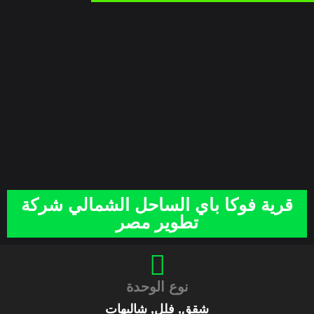
قرية فوكا باي الساحل الشمالي شركة
تطوير مصر
نوع الوحدة
شقق, فلل, شاليهات