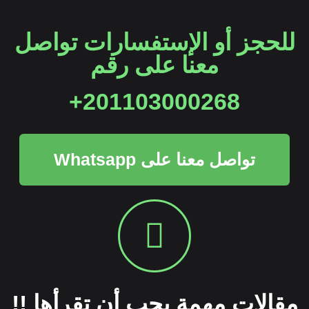
للحجز أو الإستفسارات تواصل
معنا على رقم
201103000268+
تواصل معنا على Whatsapp
مقالات مهمة يجب أن تقرأها !!