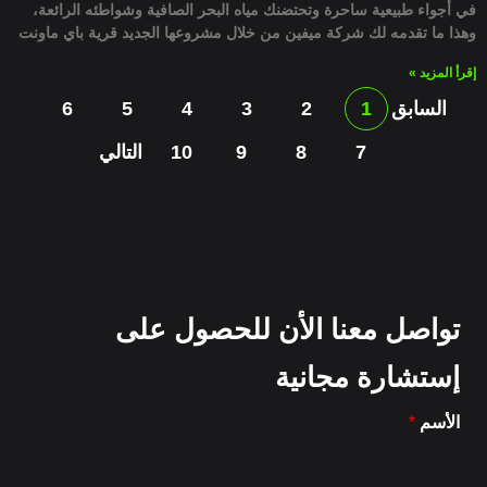
في أجواء طبيعية ساحرة وتحتضنك مياه البحر الصافية وشواطئه الرائعة،
وهذا ما تقدمه لك شركة ميفين من خلال مشروعها الجديد قرية باي ماونت
إقرأ المزيد »
السابق
1
2
3
4
5
6
7
8
9
10
التالي
تواصل معنا الأن للحصول على
إستشارة مجانية
الأسم
*