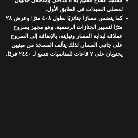
مسجد الفتاح العليم به 6 مداخل ومدخلان جانبيان
لمصلى السيدات في الطابق الأول.
كما يتضمن مسارًا جنائزيًا بطول ٤٠٨ مترًا وعرض ٢٨
مترًا لتسيير الجنازات الرسمية، وهو مجهز بصروح
عملاقة لبداية المسار ونهايته، بالإضافة إلى الصروح
على جانبي المسار. لذلك يتألف المسجد من مبنيين
يحتويان على ٧ قاعات للمناسبات تتسع لـ ٢٤٤٠ فردًا.