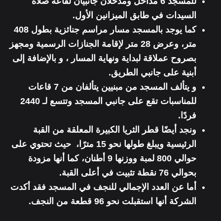
للمسجد 6 مداخل ومدخلان جانبيان لقاعة صلاة
السيدات في طابق الميزانين الأول.
كما يوجد بالمسجد مسار مراسم جنائزية بطول 408
متر، وعرض 28 متر لإقامة الجنازات الرسمية ومجهز
بصروح عملاقة لبداية ونهاية المسار ، و بالإضافة إلى
أبنية على جانبي الطريق.
و يتألف المسجد من مبنيين يتألفان من 7 قاعات
للمناسبات تقع على جانبي المسجد وتتسع لـ 2440
فردًا.
ونجد أيضًا قطر الثريا الكبيرة المعلقة من القبة
الرئيسية ويبلغ طولها نحو 15 مترًا، حيث تحتوي على
حوالي 800 لمبة ووزنها 9 أطنان، كما أنها مزودة
بحوالي 76 نقطة تثبيت في أعلى القبة.
أما عن العدد الإجمالي للنجف في المسجد فقد أكدت
الشركة أنها استقبلت نحو 96 قطعة من النجف.