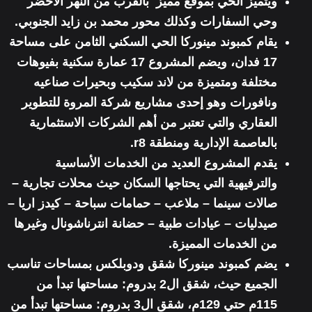
ويتميز الحي بموقع مميز بالقرب من النهر الأخضر
وحي السفارات وكذلك محور محمد بن زايد الجنوبي.
يقام كمبوند مينوركا الحي السكني الثامن على مساحة
17 فدان، ويضم المشروع 17 عمارة سكنية بفيوهات
مختلفة ومتميزة من لاند سكيب وبحيرات صناعيه
ونافورات وهو إحدى مشاريع شركة المروة للتطوير
العقاري والتي تعتبر من أهم الشركات الاستثمارية
بالعاصمة الإدارية ومنطقة r8.
يقدم المشروع العديد من الخدمات الأساسية
والترفيهية التي يحتاجها السكان حيث محلات تجارية –
صالات سينما – ملاعب – حمامات سباحة – كيدز اريا –
صيدليات – عيادات طبية – حضانة انترناشونال وغيرها
من الخدمات المميزة.
يضم كمبوند مينوركا شقق ودوبلكس بمساحات تناسب
الجميع حيث، شقق ال2 بدروم: مساحتها تبدأ من
115م حتي 129م، شقق ال3 بدروم: مساحتها تبدأ من