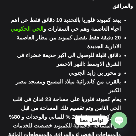
والمرافق
يبعد كمبوند فلوريا بالتحديد 10 دقائق فقط عن اهم
احياء العاصمة وهم حي السفارات و
الحي الحكومي
20 دقيقة فقط تفصل كمبوند من مطار العاصمة
الادارية الجديدة
دقائق قليلة للوصول الي اكبر حديقة خضراء في
الشرق الاوسط :النهر الاخضر
و محور بن زايد الجنوبي
بالقرب من كاتدرائية ميلاد المسيح ومسجد مصر
الكبير
يقام كمبوند فلوريا علي مساحة 23 فدان في قلب
الحي الثامن
وتم تقسيم تلك المساحة من قبل
الشركة الي : فقط 20 % للمباني والوحدات و 80%
تواصل معنا
من المساحة الاجمالية للكمبوند خصصت للخدمات
Open chaty
والمساحات الخضراء والمرافق والمسطحات المائية